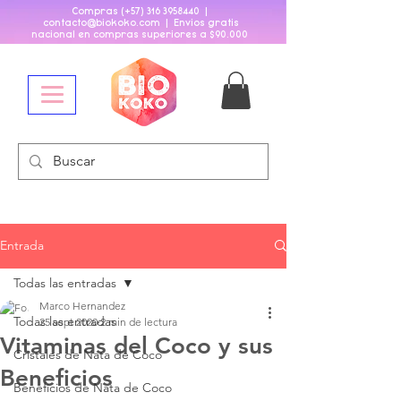
Compras (+57)
316 3958440
|
contacto@biokoko
.
com | Envios gratis
nacional en compras superiores a $90
.
000
Entrada
Todas las entradas
Marco Hernandez
Todas las entradas
25 sept 2020
2 min de lectura
Vitaminas del Coco y sus
Cristales de Nata de Coco
Beneficios
Beneficios de Nata de Coco