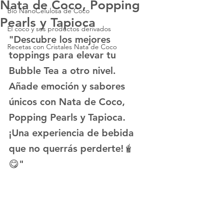
Nata de Coco, Popping
Bio NanoCelulosa de Coco
Pearls y Tapioca
El coco y sus productos derivados
"Descubre los mejores 
Recetas con Cristales Nata de Coco
toppings
 para elevar tu 
Bubble Tea
 a otro nivel. 
Añade emoción y sabores 
únicos con 
Nata de Coco
, 
Popping Pearls
 y 
Tapioca
. 
¡Una experiencia de bebida 
que no querrás perderte!🧋
😋"