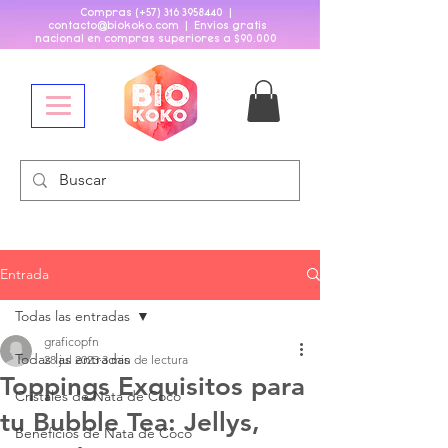
Compras (+57)
316 3958440
|
contacto@biokoko
.
com | Envios gratis
nacional en compras superiores a $90
.
000
Entrada
Todas las entradas
graficopfn
Todas las entradas
28 jul 2023
3 min de lectura
Toppings Exquisitos para
Cristales de Nata de Coco
tu Bubble Tea: Jellys,
Beneficios de Nata de Coco