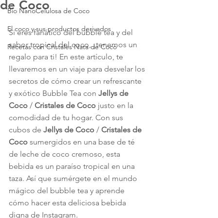
de Coco
Bio NanoCelulosa de Coco
El coco y sus productos derivados
Si eres fanático del bubble tea y del 
sabor tropical del coco, ¡tenemos un 
Recetas con Cristales Nata de Coco
regalo para ti! En este artículo, te 
llevaremos en un viaje para desvelar los 
secretos de cómo crear un refrescante 
y exótico Bubble Tea con 
Jellys de 
Coco
 / 
Cristales de Coco
 justo en la 
comodidad de tu hogar. Con sus 
cubos de 
Jellys de Coco
 / 
Cristales de 
Coco
 sumergidos en una base de té 
de leche de coco cremoso, esta 
bebida es un paraíso tropical en una 
taza. Así que sumérgete en el mundo 
mágico del bubble tea y aprende 
cómo hacer esta deliciosa bebida 
digna de Instagram.