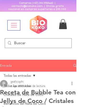
Compras (+57)
316 3958440
|
contacto@biokoko
.
com | Envios gratis
nacional en compras superiores a $90
.
000
Entrada
Todas las entradas
graficopfn
Todas las entradas
3 ago 2023
3 min de lectura
Receta de Bubble Tea con
Cristales de Nata de Coco
Jellys de Coco / Cristales
Beneficios de Nata de Coco