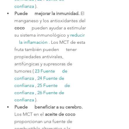
confianza 
).
Puede      mejorar la inmunidad. 
El 
manganeso y los antioxidantes del 
coco      
pueden ayudar a estimular 
su sistema inmunológico y 
reducir  
    la inflamación 
. Los MCT de esta 
fruta también pueden      tener 
propiedades antivirales, 
antifúngicas y supresoras de 
tumores ( 
23 
Fuente      de 
confianza 
, 
24 
Fuente de      
confianza 
, 
25 
Fuente      de 
confianza 
, 
26 
Fuente de      
confianza 
).
Puede      beneficiar a su cerebro. 
Los MCT en el
 aceite de coco 
proporcionan una fuente de 
combustible alternativa a la 