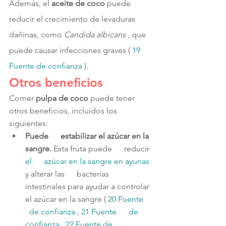
Además, el 
aceite de coco 
puede 
reducir el crecimiento de levaduras 
dañinas, como 
Candida albicans 
, que 
puede causar infecciones graves ( 
19 
Fuente de confianza 
).
Otros beneficios
Comer
 pulpa de coco
 puede tener 
otros beneficios, incluidos los 
siguientes:
Puede      estabilizar el azúcar en la 
sangre. 
Esta fruta puede      reducir 
el      azúcar en la sangre en ayunas 
y alterar las      bacterias 
intestinales para ayudar a controlar 
el azúcar en la sangre ( 
20 
Fuente    
  de confianza 
, 
21 
Fuente      de 
confianza 
, 
22 
Fuente de      