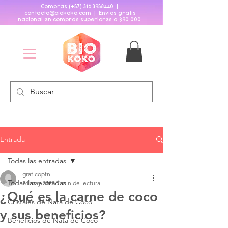
Compras (+57)
316 3958440
|
contacto@biokoko
.
com | Envios gratis
nacional en compras superiores a $90
.
000
Entrada
Todas las entradas
graficopfn
Todas las entradas
24 may 2023
7 min de lectura
¿Qué es la carne de coco
Cristales de Nata de Coco
y sus beneficios?
Beneficios de Nata de Coco