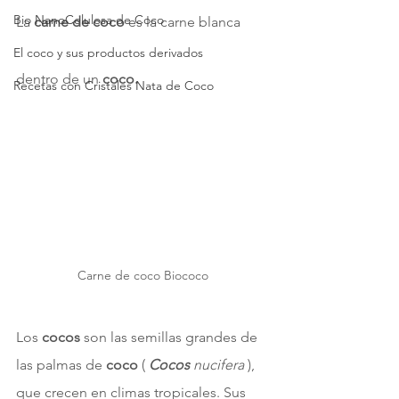
Bio NanoCelulosa de Coco
La 
carne de coco
 es la carne blanca 
El coco y sus productos derivados
dentro de un 
coco.
Recetas con Cristales Nata de Coco
Carne de coco Biococo
Los 
cocos 
son las semillas grandes de 
las palmas de 
coco 
( 
Cocos 
nucifera 
), 
que crecen en climas tropicales. Sus 