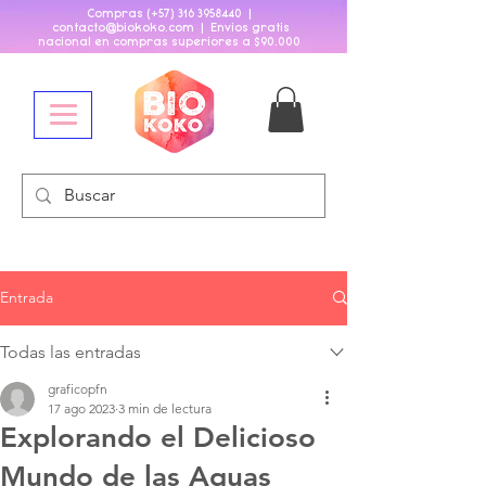
Compras (+57)
316 3958440
|
contacto@biokoko
.
com | Envios gratis
nacional en compras superiores a $90
.
000
Entrada
Todas las entradas
graficopfn
17 ago 2023
3 min de lectura
Explorando el Delicioso
Mundo de las Aguas